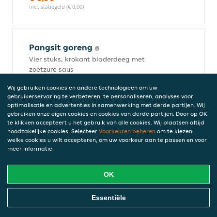
incl. statiegeld (€ 0,00)
Pangsit goreng
Vier stuks, krokant bladerdeeg met
zoetzure saus
€ 0,00
Wij gebruiken cookies en andere technologieën om uw
incl. statiegeld (€ 0,00)
gebruikerservaring te verbeteren, te personaliseren, analyses voor
optimalisatie en advertenties in samenwerking met derde partijen. Wij
gebruiken onze eigen cookies en cookies van derde partijen. Door op OK
te klikken accepteert u het gebruik van alle cookies. Wij plaatsen altijd
Pisang goreng
noodzakelijke cookies. Selecteer
Voorkeuren beheren
om te kiezen
welke cookies u wilt accepteren, om uw voorkeur aan te passen en voor
Vier stuks, gebakken banaan
meer informatie.
€ 0,00
incl. statiegeld (€ 0,00)
OK
Online Eten Bestellen
Essentiële
Classics
Inclusief witte rijst, nasi, bami of mihoen