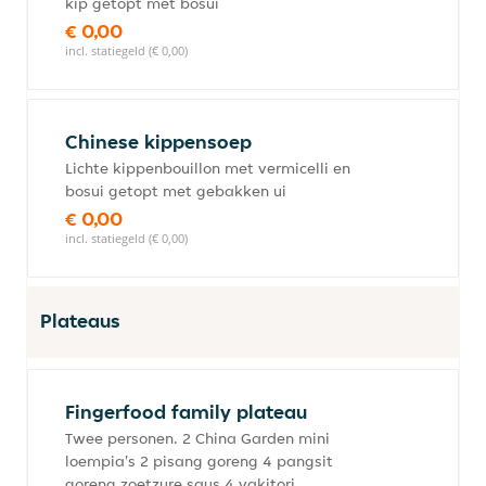
kip getopt met bosui
€ 0,00
incl. statiegeld (€ 0,00)
Chinese kippensoep
Lichte kippenbouillon met vermicelli en
bosui getopt met gebakken ui
€ 0,00
incl. statiegeld (€ 0,00)
Plateaus
Fingerfood family plateau
Twee personen. 2 China Garden mini
loempia's 2 pisang goreng 4 pangsit
goreng zoetzure saus 4 yakitori