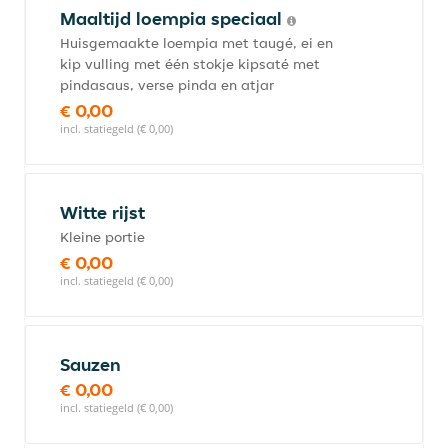
Maaltijd loempia speciaal
Huisgemaakte loempia met taugé, ei en
kip vulling met één stokje kipsaté met
pindasaus, verse pinda en atjar
€ 0,00
incl. statiegeld (€ 0,00)
Witte rijst
Kleine portie
€ 0,00
incl. statiegeld (€ 0,00)
Sauzen
€ 0,00
incl. statiegeld (€ 0,00)