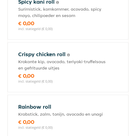
Spicy kani roll
Surimistick, komkommer, acovado, spicy
mayo, chilipoeder en sesam
€ 0,00
incl. statiegeld (€ 0,00)
Crispy chicken roll
Krokante kip, avocado, teriyaki-truffelsaus
en gefrituurde uitjes
€ 0,00
incl. statiegeld (€ 0,00)
Rainbow roll
Krabstick, zalm, tonijn, avocado en unagi
€ 0,00
incl. statiegeld (€ 0,00)