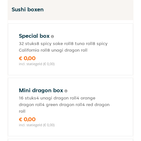
Sushi boxen
Special box
32 stuks8 spicy sake roll8 tuna roll8 spicy
California roll8 unagi dragon roll
€ 0,00
incl. statiegeld (€ 0,00)
Mini dragon box
16 stuks4 unagi dragon roll4 orange
dragon roll4 green dragon roll4 red dragon
roll
€ 0,00
incl. statiegeld (€ 0,00)