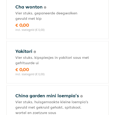
Cha wonton
Vier stuks, gepaneerde deegwolken
gevuld met kip
€ 0,00
incl. statiegeld (€ 0,00)
Yakitori
Vier stuks, kipspiesjes in yakitori saus met
gefrituurde ui
€ 0,00
incl. statiegeld (€ 0,00)
China garden mini loempia's
Vier stuks, huisgemaakte kleine loempia's
gevuld met gekruid gehakt, spitskool,
wortel en zoetzure saus