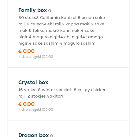
Family box
80 stuks8 California kani roll8 ocean sake
roll16 crunchy ebi roll6 kappa maki6 sake
maki6 tekka maki6 kani maki4 sake
nigiri4 maguro nigiri4 ebi nigiri4 tamago
nigiri4 sake sashimi4 maguro sashimi
€ 0,00
incl. statiegeld (€ 0,00)
Crystal box
16 stuks- 8 winter special- 8 crispy chicken
roll- 2 stokjes yakitori
€ 0,00
incl. statiegeld (€ 0,00)
Dragon box