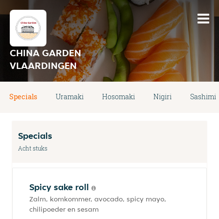
CHINA GARDEN
VLAARDINGEN
Specials
Uramaki
Hosomaki
Nigiri
Sashimi
Specials
Acht stuks
Spicy sake roll
Zalm, komkommer, avocado, spicy mayo,
chilipoeder en sesam